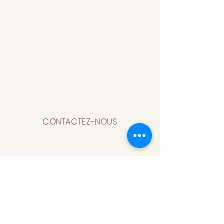
Vous avez un projet?
Vous êtes intéressé par nos
prestations et souhaitez des
renseignements ou un devis,
contactez-nous au
02 28 15 90 06
ou cliquez ci-dessous.
CONTACTEZ-NOUS